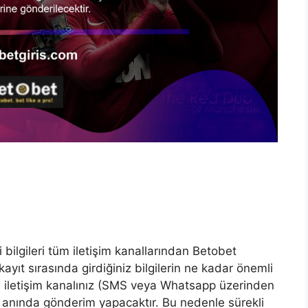
 bilgileri tüm iletişim kanallarından Betobet
ayıt sırasında girdiğiniz bilgilerin ne kadar önemli
n iletişim kanalınız (SMS veya Whatsapp üzerinden
e anında gönderim yapacaktır. Bu nedenle sürekli