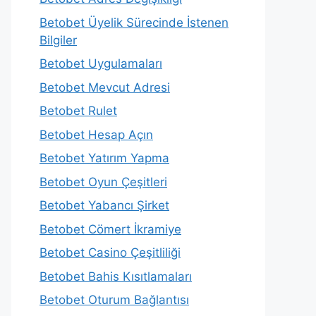
Betobet Üyelik Sürecinde İstenen
Bilgiler
Betobet Uygulamaları
Betobet Mevcut Adresi
Betobet Rulet
Betobet Hesap Açın
Betobet Yatırım Yapma
Betobet Oyun Çeşitleri
Betobet Yabancı Şirket
Betobet Cömert İkramiye
Betobet Casino Çeşitliliği
Betobet Bahis Kısıtlamaları
Betobet Oturum Bağlantısı