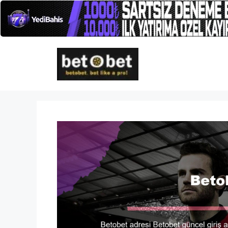
İçeriğe
atla