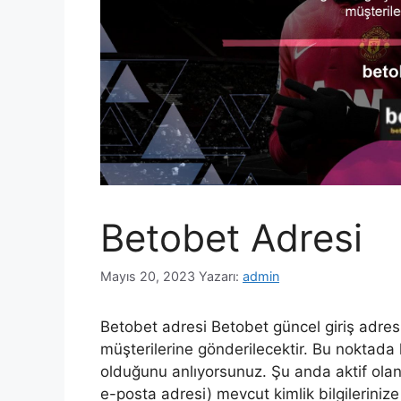
Betobet Adresi
Mayıs 20, 2023
Yazarı:
admin
Betobet adresi Betobet güncel giriş adresi
müşterilerine gönderilecektir. Bu noktada k
olduğunu anlıyorsunuz. Şu anda aktif ola
e-posta adresi) mevcut kimlik bilgileriniz