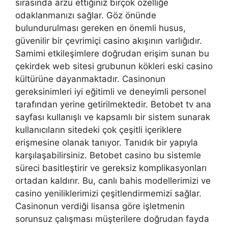
sırasında arzu ettiğiniz birçok özelliğe
odaklanmanızı sağlar. Göz önünde
bulundurulması gereken en önemli husus,
güvenilir bir çevrimiçi casino akışının varlığıdır.
Samimi etkileşimlere doğrudan erişim sunan bu
çekirdek web sitesi grubunun kökleri eski casino
kültürüne dayanmaktadır. Casinonun
gereksinimleri iyi eğitimli ve deneyimli personel
tarafından yerine getirilmektedir. Betobet tv ana
sayfası kullanışlı ve kapsamlı bir sistem sunarak
kullanıcıların sitedeki çok çeşitli içeriklere
erişmesine olanak tanıyor. Tanıdık bir yapıyla
karşılaşabilirsiniz. Betobet casino bu sistemle
süreci basitleştirir ve gereksiz komplikasyonları
ortadan kaldırır. Bu, canlı bahis modellerimizi ve
casino yeniliklerimizi çeşitlendirmemizi sağlar.
Casinonun verdiği lisansa göre işletmenin
sorunsuz çalışması müşterilere doğrudan fayda