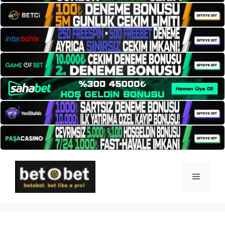
İçeriğe
atla
Menü