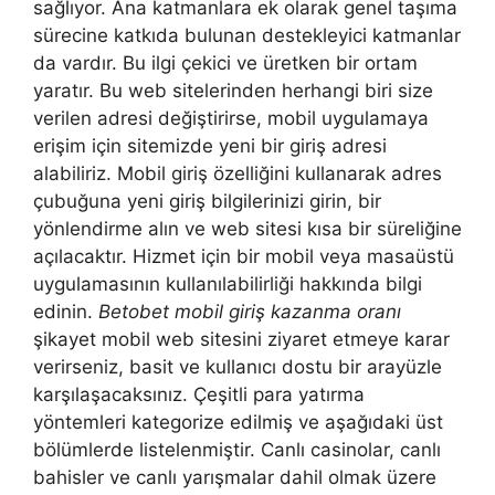
sağlıyor. Ana katmanlara ek olarak genel taşıma
sürecine katkıda bulunan destekleyici katmanlar
da vardır. Bu ilgi çekici ve üretken bir ortam
yaratır. Bu web sitelerinden herhangi biri size
verilen adresi değiştirirse, mobil uygulamaya
erişim için sitemizde yeni bir giriş adresi
alabiliriz. Mobil giriş özelliğini kullanarak adres
çubuğuna yeni giriş bilgilerinizi girin, bir
yönlendirme alın ve web sitesi kısa bir süreliğine
açılacaktır. Hizmet için bir mobil veya masaüstü
uygulamasının kullanılabilirliği hakkında bilgi
edinin.
Betobet mobil giriş kazanma oranı
şikayet mobil web sitesini ziyaret etmeye karar
verirseniz, basit ve kullanıcı dostu bir arayüzle
karşılaşacaksınız. Çeşitli para yatırma
yöntemleri kategorize edilmiş ve aşağıdaki üst
bölümlerde listelenmiştir. Canlı casinolar, canlı
bahisler ve canlı yarışmalar dahil olmak üzere