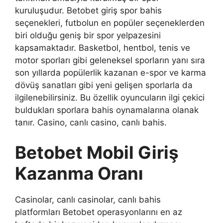
kuruluşudur. Betobet giriş spor bahis
seçenekleri, futbolun en popüler seçeneklerden
biri olduğu geniş bir spor yelpazesini
kapsamaktadır. Basketbol, ​​hentbol, ​​tenis ve
motor sporları gibi geleneksel sporların yanı sıra
son yıllarda popülerlik kazanan e-spor ve karma
dövüş sanatları gibi yeni gelişen sporlarla da
ilgilenebilirsiniz. Bu özellik oyuncuların ilgi çekici
buldukları sporlara bahis oynamalarına olanak
tanır. Casino, canlı casino, canlı bahis.
Betobet Mobil Giriş
Kazanma Oranı
Casinolar, canlı casinolar, canlı bahis
platformları Betobet operasyonlarını en az