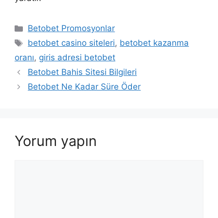
Kategoriler
Betobet Promosyonlar
Etiketler
betobet casino siteleri
,
betobet kazanma
oranı
,
giris adresi betobet
Betobet Bahis Sitesi Bilgileri
Betobet Ne Kadar Süre Öder
Yorum yapın
Yorum