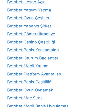
Betobet Hesap Açın
Betobet Yatırım Yapma
Betobet Oyun Çeşitleri
Betobet Yabancı Şirket
Betobet Cömert İkramiye
Betobet Casino Çeşitliliği
Betobet Bahis Kısıtlamaları
Betobet Oturum Bağlantısı
Betobet Mobil Yatırım
Betobet Platform Avantajları
Betobet Bahis Çeşitliliği
Betobet Oyun Oynamak
Betobet Maç Sitesi
Betobet Mobil Bahis Uygulaması