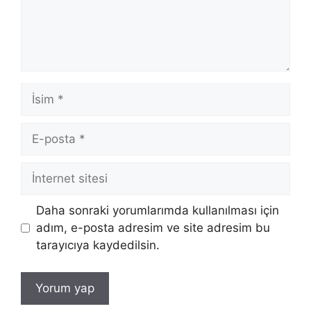
İsim
E-
posta
İnternet
sitesi
Daha sonraki yorumlarımda kullanılması için
adım, e-posta adresim ve site adresim bu
tarayıcıya kaydedilsin.