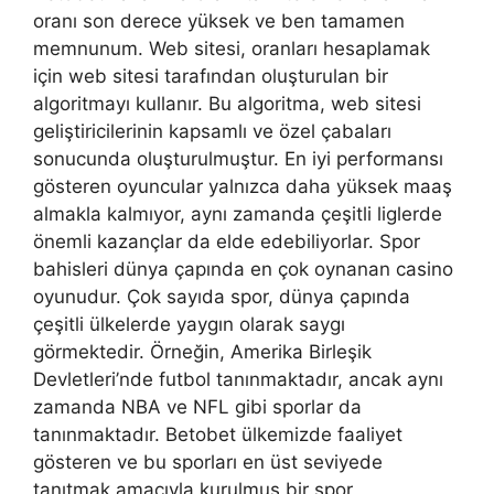
oranı son derece yüksek ve ben tamamen
memnunum. Web sitesi, oranları hesaplamak
için web sitesi tarafından oluşturulan bir
algoritmayı kullanır. Bu algoritma, web sitesi
geliştiricilerinin kapsamlı ve özel çabaları
sonucunda oluşturulmuştur. En iyi performansı
gösteren oyuncular yalnızca daha yüksek maaş
almakla kalmıyor, aynı zamanda çeşitli liglerde
önemli kazançlar da elde edebiliyorlar. Spor
bahisleri dünya çapında en çok oynanan casino
oyunudur. Çok sayıda spor, dünya çapında
çeşitli ülkelerde yaygın olarak saygı
görmektedir. Örneğin, Amerika Birleşik
Devletleri’nde futbol tanınmaktadır, ancak aynı
zamanda NBA ve NFL gibi sporlar da
tanınmaktadır. Betobet ülkemizde faaliyet
gösteren ve bu sporları en üst seviyede
tanıtmak amacıyla kurulmuş bir spor