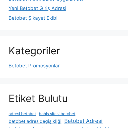
Yeni Betobet Giriş Adresi
Betobet Şikayet Ekibi
Kategoriler
Betobet Promosyonlar
Etiket Bulutu
adresi betobet
bahis sitesi betobet
Betobet Adresi
betobet adres değişikliği