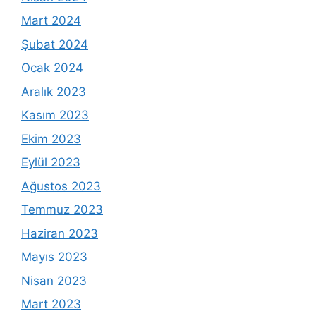
Mart 2024
Şubat 2024
Ocak 2024
Aralık 2023
Kasım 2023
Ekim 2023
Eylül 2023
Ağustos 2023
Temmuz 2023
Haziran 2023
Mayıs 2023
Nisan 2023
Mart 2023