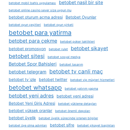
betobet nasil bir site
betobet mobil bahis uygulaması
betobet online casino sever size uygun mu
betobet oturum açma adresi
Betobet Oyunlar
betobet oyun çeşitleri
betobet oyun şirketi
betobet para yatirma
betobet para çekme
betobet poker taktikleri
betobet sikayet
betobet promosyon
betobet rulet
betobet sitesi
betobet sosyal medya
Betobet Spor Bahisleri
betobet tasarım
betobet tv canli maç
betobet telegram
betobet tv i̇zle
betobet twitter
betobet vip müşteri hizmetleri
betobet whatsapp
betobet yatırım yapma
betobet yeni adres
betobet yeni adresi
Betobet Yeni Giriş Adresi
betobet yükleme detayları
betobet yüksek oranlar
betobet önemli depoları
betobet üyelik
betobet üyelik sürecinde i̇stenen bilgiler
betobet şifre
betobet üye olma adımları
betobet şikayet başlıkları