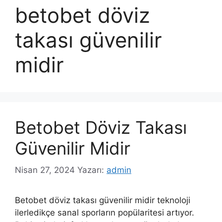
betobet döviz
takası güvenilir
midir
Betobet Döviz Takası
Güvenilir Midir
Nisan 27, 2024
Yazarı:
admin
Betobet döviz takası güvenilir midir teknoloji
ilerledikçe sanal sporların popülaritesi artıyor.