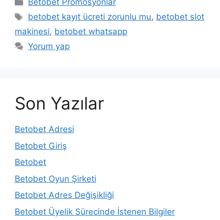
Kategoriler
Betobet Promosyonlar
Etiketler
betobet kayıt ücreti zorunlu mu
,
betobet slot
makinesi
,
betobet whatsapp
Yorum yap
Son Yazılar
Betobet Adresi
Betobet Giriş
Betobet
Betobet Oyun Şirketi
Betobet Adres Değişikliği
Betobet Üyelik Sürecinde İstenen Bilgiler