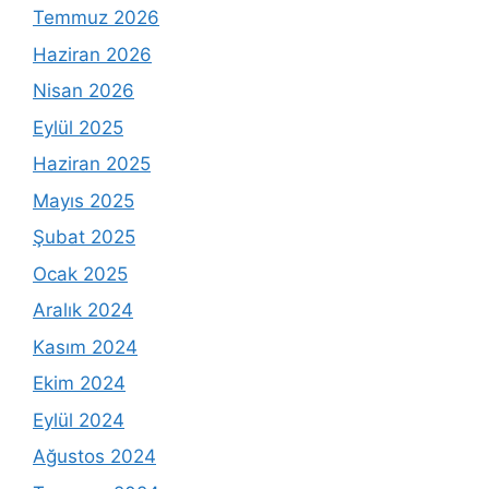
Temmuz 2026
Haziran 2026
Nisan 2026
Eylül 2025
Haziran 2025
Mayıs 2025
Şubat 2025
Ocak 2025
Aralık 2024
Kasım 2024
Ekim 2024
Eylül 2024
Ağustos 2024