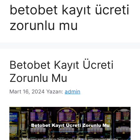
betobet kayıt ücreti
zorunlu mu
Betobet Kayıt Ücreti
Zorunlu Mu
Mart 16, 2024
Yazarı:
admin