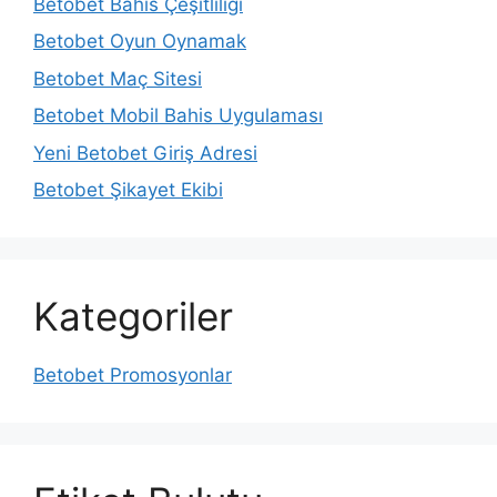
Betobet Bahis Çeşitliliği
Betobet Oyun Oynamak
Betobet Maç Sitesi
Betobet Mobil Bahis Uygulaması
Yeni Betobet Giriş Adresi
Betobet Şikayet Ekibi
Kategoriler
Betobet Promosyonlar