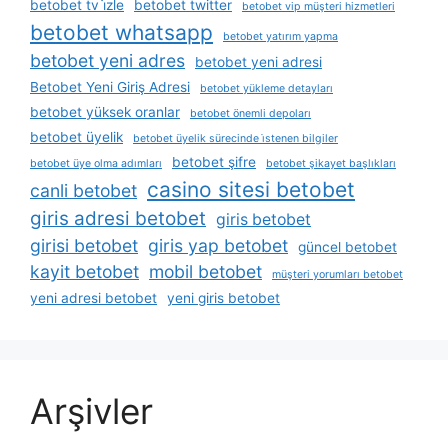
betobet tv i̇zle
betobet twitter
betobet vip müşteri hizmetleri
betobet whatsapp
betobet yatırım yapma
betobet yeni adres
betobet yeni adresi
Betobet Yeni Giriş Adresi
betobet yükleme detayları
betobet yüksek oranlar
betobet önemli depoları
betobet üyelik
betobet üyelik sürecinde i̇stenen bilgiler
betobet şifre
betobet üye olma adımları
betobet şikayet başlıkları
casino sitesi betobet
canli betobet
giris adresi betobet
giris betobet
girisi betobet
giris yap betobet
güncel betobet
kayit betobet
mobil betobet
müşteri yorumları betobet
yeni adresi betobet
yeni giris betobet
Arşivler