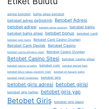
Etiket Bulutu
adresi betobet
bahis sitesi betobet
Betobet Adresi
betobet adres değişikliği
betobet adresi
betobet bahis
betobet adres unuttum
betobet bonus
betobet bahis sitesi
betobet canli
Betobet Canlı Casino Oyunları
betobet canlı bahis
Betobet Canlı Destek
Betobet Casino
Betobet Casino Oyunları
betobet casino altyapısı nedir
Betobet Casino Sitesi
betobet casino sitesi
betobet com
betobet casino ve bahis
betobet destek hattı
betobet döviz takası güvenilir midir
betobet en başarılı bahis
betobet giris
betobet genel i̇ncelemesi
betobet giris adresi
betobet girisi
betobet giris yap
betobet giris twitter
Betobet Giriş
betobet giriş işlemi