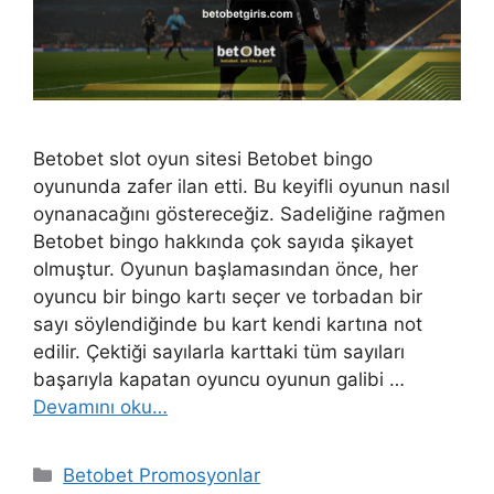
Betobet slot oyun sitesi Betobet bingo
oyununda zafer ilan etti. Bu keyifli oyunun nasıl
oynanacağını göstereceğiz. Sadeliğine rağmen
Betobet bingo hakkında çok sayıda şikayet
olmuştur. Oyunun başlamasından önce, her
oyuncu bir bingo kartı seçer ve torbadan bir
sayı söylendiğinde bu kart kendi kartına not
edilir. Çektiği sayılarla karttaki tüm sayıları
başarıyla kapatan oyuncu oyunun galibi …
Devamını oku…
Kategoriler
Betobet Promosyonlar