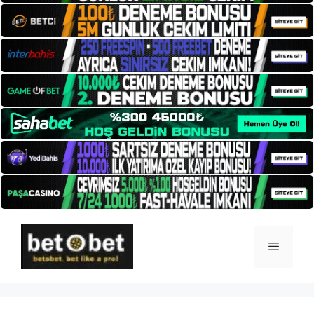
İçeriğe
atla
Menü