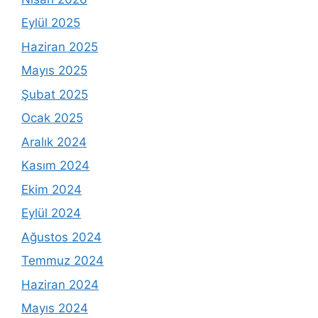
Eylül 2025
Haziran 2025
Mayıs 2025
Şubat 2025
Ocak 2025
Aralık 2024
Kasım 2024
Ekim 2024
Eylül 2024
Ağustos 2024
Temmuz 2024
Haziran 2024
Mayıs 2024