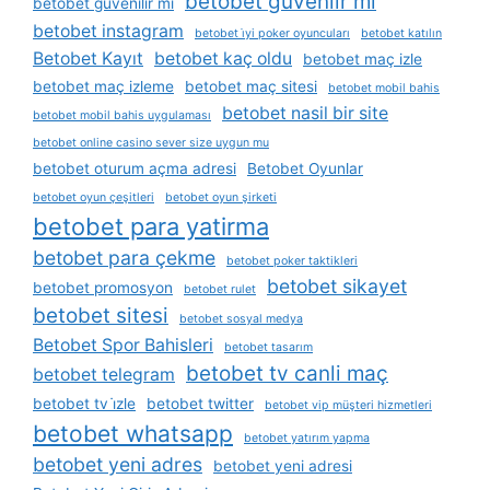
betobet güvenlir mi
betobet güvenilir mi
betobet instagram
betobet i̇yi poker oyuncuları
betobet katılın
Betobet Kayıt
betobet kaç oldu
betobet maç izle
betobet maç izleme
betobet maç sitesi
betobet mobil bahis
betobet nasil bir site
betobet mobil bahis uygulaması
betobet online casino sever size uygun mu
betobet oturum açma adresi
Betobet Oyunlar
betobet oyun çeşitleri
betobet oyun şirketi
betobet para yatirma
betobet para çekme
betobet poker taktikleri
betobet sikayet
betobet promosyon
betobet rulet
betobet sitesi
betobet sosyal medya
Betobet Spor Bahisleri
betobet tasarım
betobet tv canli maç
betobet telegram
betobet tv i̇zle
betobet twitter
betobet vip müşteri hizmetleri
betobet whatsapp
betobet yatırım yapma
betobet yeni adres
betobet yeni adresi