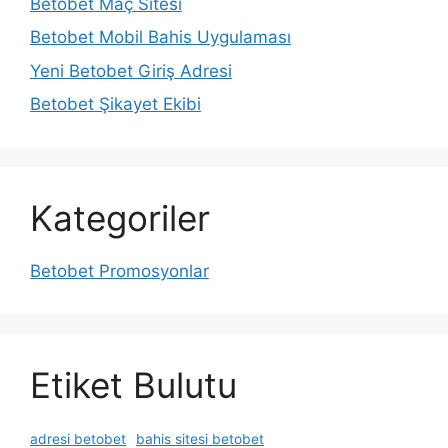
Betobet Maç Sitesi
Betobet Mobil Bahis Uygulaması
Yeni Betobet Giriş Adresi
Betobet Şikayet Ekibi
Kategoriler
Betobet Promosyonlar
Etiket Bulutu
adresi betobet
bahis sitesi betobet