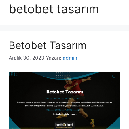
betobet tasarım
Betobet Tasarım
Aralık 30, 2023
Yazarı:
admin