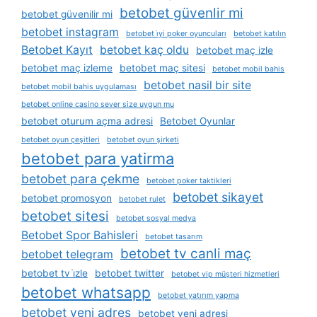
betobet güvenlir mi
betobet güvenilir mi
betobet instagram
betobet i̇yi poker oyuncuları
betobet katılın
Betobet Kayıt
betobet kaç oldu
betobet maç izle
betobet maç izleme
betobet maç sitesi
betobet mobil bahis
betobet nasil bir site
betobet mobil bahis uygulaması
betobet online casino sever size uygun mu
betobet oturum açma adresi
Betobet Oyunlar
betobet oyun çeşitleri
betobet oyun şirketi
betobet para yatirma
betobet para çekme
betobet poker taktikleri
betobet sikayet
betobet promosyon
betobet rulet
betobet sitesi
betobet sosyal medya
Betobet Spor Bahisleri
betobet tasarım
betobet tv canli maç
betobet telegram
betobet tv i̇zle
betobet twitter
betobet vip müşteri hizmetleri
betobet whatsapp
betobet yatırım yapma
betobet yeni adres
betobet yeni adresi