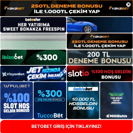
×
BETOBET GİRİŞ İÇİN TIKLAYINIZ!