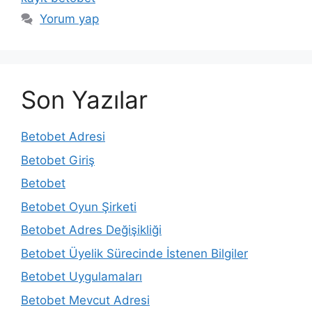
Yorum yap
Son Yazılar
Betobet Adresi
Betobet Giriş
Betobet
Betobet Oyun Şirketi
Betobet Adres Değişikliği
Betobet Üyelik Sürecinde İstenen Bilgiler
Betobet Uygulamaları
Betobet Mevcut Adresi