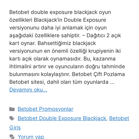
Betobet double exposure blackjack oyun
özellikleri Blackjack’in Double Exposure
versiyonunu daha iyi anlamak için oyun
aşağıdaki özelliklere sahiptir. – Dağıtıcı 2 açık
kart oynar. Bahsettiğimiz blackjack
versiyonunun en önemli özelliği krupiyenin iki
kartı açık olarak oynamasıdır. Bu, kazanma
ihtimalini artırır ve oyuncuların doğru tahminde
bulunmasını kolaylaştırır. Betobet Çift Pozlama
Betobet sitesi, dahil olan tüm oyunlarda …
Devamını oku…
Kategoriler
Betobet Promosyonlar
Etiketler
Betobet Double Exposure Blackjack
,
Betobet
Giriş
Yorum yap