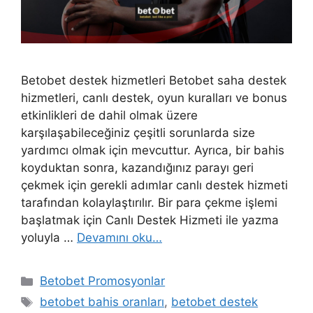
Betobet destek hizmetleri Betobet saha destek
hizmetleri, canlı destek, oyun kuralları ve bonus
etkinlikleri de dahil olmak üzere
karşılaşabileceğiniz çeşitli sorunlarda size
yardımcı olmak için mevcuttur. Ayrıca, bir bahis
koyduktan sonra, kazandığınız parayı geri
çekmek için gerekli adımlar canlı destek hizmeti
tarafından kolaylaştırılır. Bir para çekme işlemi
başlatmak için Canlı Destek Hizmeti ile yazma
yoluyla …
Devamını oku…
Kategoriler
Betobet Promosyonlar
Etiketler
betobet bahis oranları
,
betobet destek