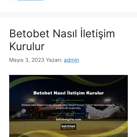
Betobet Nasıl İletişim
Kurulur
Mayıs 3, 2023
Yazarı:
admin