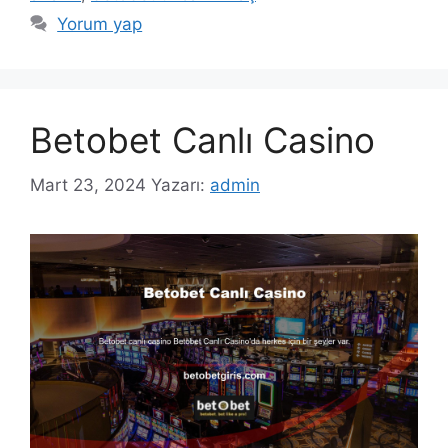
Yorum yap
Betobet Canlı Casino
Mart 23, 2024
Yazarı:
admin