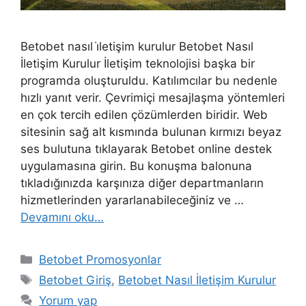
Betobet nasıl i̇letişim kurulur Betobet Nasıl
İletişim Kurulur İletişim teknolojisi başka bir
programda oluşturuldu. Katılımcılar bu nedenle
hızlı yanıt verir. Çevrimiçi mesajlaşma yöntemleri
en çok tercih edilen çözümlerden biridir. Web
sitesinin sağ alt kısmında bulunan kırmızı beyaz
ses bulutuna tıklayarak Betobet online destek
uygulamasına girin. Bu konuşma balonuna
tıkladığınızda karşınıza diğer departmanların
hizmetlerinden yararlanabileceğiniz ve …
Devamını oku…
Kategoriler
Betobet Promosyonlar
Etiketler
Betobet Giriş
,
Betobet Nasıl İletişim Kurulur
Yorum yap