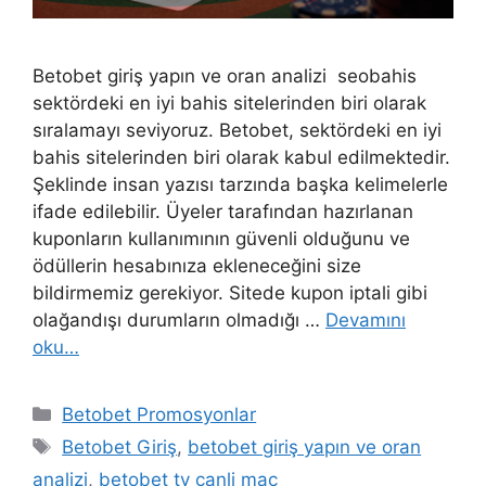
Betobet giriş yapın ve oran analizi seobahis
sektördeki en iyi bahis sitelerinden biri olarak
sıralamayı seviyoruz. Betobet, sektördeki en iyi
bahis sitelerinden biri olarak kabul edilmektedir.
Şeklinde insan yazısı tarzında başka kelimelerle
ifade edilebilir. Üyeler tarafından hazırlanan
kuponların kullanımının güvenli olduğunu ve
ödüllerin hesabınıza ekleneceğini size
bildirmemiz gerekiyor. Sitede kupon iptali gibi
olağandışı durumların olmadığı …
Devamını
oku…
Kategoriler
Betobet Promosyonlar
Etiketler
Betobet Giriş
,
betobet giriş yapın ve oran
analizi
,
betobet tv canli maç