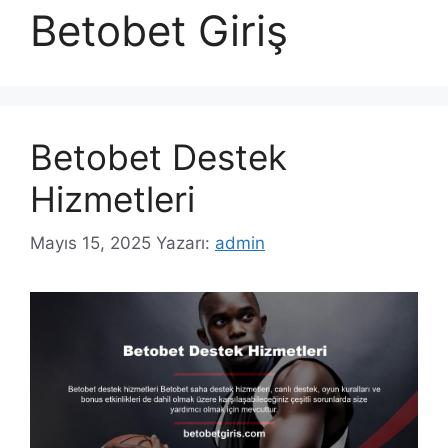
Betobet Giriş
Betobet Destek
Hizmetleri
Mayıs 15, 2025
Yazarı:
admin