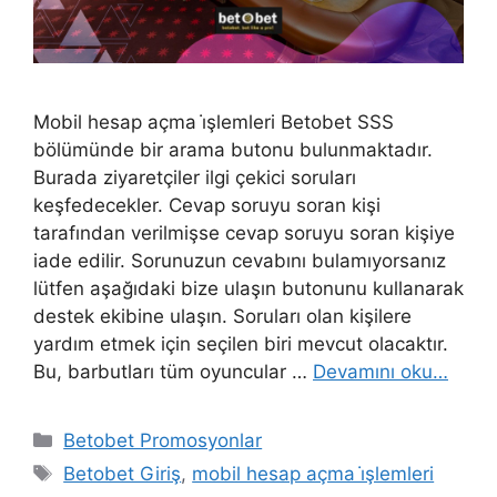
Mobil hesap açma i̇şlemleri Betobet SSS
bölümünde bir arama butonu bulunmaktadır.
Burada ziyaretçiler ilgi çekici soruları
keşfedecekler. Cevap soruyu soran kişi
tarafından verilmişse cevap soruyu soran kişiye
iade edilir. Sorunuzun cevabını bulamıyorsanız
lütfen aşağıdaki bize ulaşın butonunu kullanarak
destek ekibine ulaşın. Soruları olan kişilere
yardım etmek için seçilen biri mevcut olacaktır.
Bu, barbutları tüm oyuncular …
Devamını oku…
Kategoriler
Betobet Promosyonlar
Etiketler
Betobet Giriş
,
mobil hesap açma i̇şlemleri