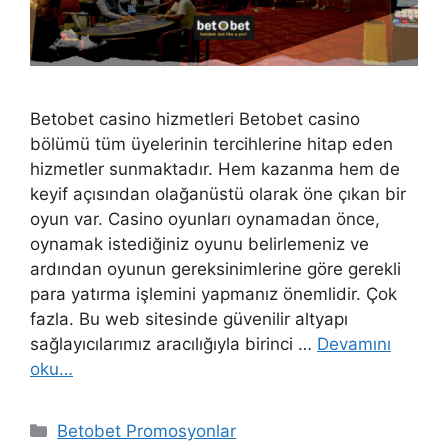
Betobet casino hizmetleri Betobet casino
bölümü tüm üyelerinin tercihlerine hitap eden
hizmetler sunmaktadır. Hem kazanma hem de
keyif açısından olağanüstü olarak öne çıkan bir
oyun var. Casino oyunları oynamadan önce,
oynamak istediğiniz oyunu belirlemeniz ve
ardından oyunun gereksinimlerine göre gerekli
para yatırma işlemini yapmanız önemlidir. Çok
fazla. Bu web sitesinde güvenilir altyapı
sağlayıcılarımız aracılığıyla birinci …
Devamını
oku…
Kategoriler
Betobet Promosyonlar