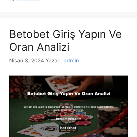
Betobet Giriş Yapın Ve
Oran Analizi
Nisan 3, 2024
Yazarı:
admin