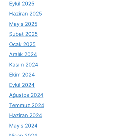
Eylül 2025
Haziran 2025
Mayıs 2025
Şubat 2025
Ocak 2025
Aralık 2024
Kasım 2024
Ekim 2024
Eylül 2024
Ağustos 2024
Temmuz 2024
Haziran 2024
Mayıs 2024
Nisan 2024