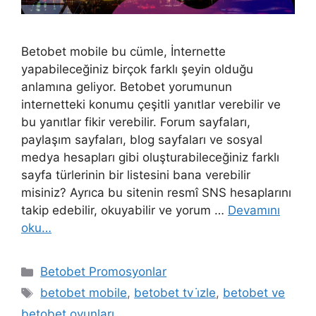
Betobet mobile bu cümle, İnternette
yapabileceğiniz birçok farklı şeyin olduğu
anlamına geliyor. Betobet yorumunun
internetteki konumu çeşitli yanıtlar verebilir ve
bu yanıtlar fikir verebilir. Forum sayfaları,
paylaşım sayfaları, blog sayfaları ve sosyal
medya hesapları gibi oluşturabileceğiniz farklı
sayfa türlerinin bir listesini bana verebilir
misiniz? Ayrıca bu sitenin resmî SNS hesaplarını
takip edebilir, okuyabilir ve yorum …
Devamını
oku…
Kategoriler
Betobet Promosyonlar
Etiketler
betobet mobile
,
betobet tv i̇zle
,
betobet ve
betobet oyunları