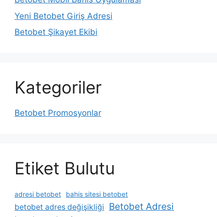
Yeni Betobet Giriş Adresi
Betobet Şikayet Ekibi
Kategoriler
Betobet Promosyonlar
Etiket Bulutu
adresi betobet
bahis sitesi betobet
Betobet Adresi
betobet adres değişikliği