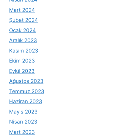
Mart 2024
Şubat 2024
Ocak 2024
Aralık 2023
Kasım 2023
Ekim 2023
Eylül 2023
Ağustos 2023
Temmuz 2023
Haziran 2023
Mayıs 2023
Nisan 2023
Mart 2023