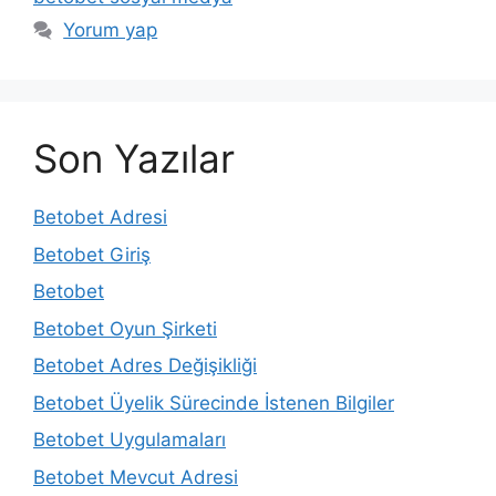
Yorum yap
Son Yazılar
Betobet Adresi
Betobet Giriş
Betobet
Betobet Oyun Şirketi
Betobet Adres Değişikliği
Betobet Üyelik Sürecinde İstenen Bilgiler
Betobet Uygulamaları
Betobet Mevcut Adresi