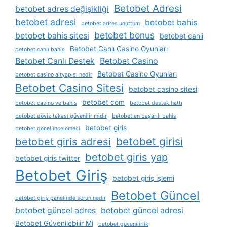
Betobet Adresi
betobet adres değişikliği
betobet adresi
betobet bahis
betobet adres unuttum
betobet bonus
betobet bahis sitesi
betobet canli
Betobet Canlı Casino Oyunları
betobet canlı bahis
Betobet Canlı Destek
Betobet Casino
Betobet Casino Oyunları
betobet casino altyapısı nedir
Betobet Casino Sitesi
betobet casino sitesi
betobet com
betobet casino ve bahis
betobet destek hattı
betobet döviz takası güvenilir midir
betobet en başarılı bahis
betobet giris
betobet genel i̇ncelemesi
betobet giris adresi
betobet girisi
betobet giris yap
betobet giris twitter
Betobet Giriş
betobet giriş işlemi
Betobet Güncel
betobet giriş panelinde sorun nedir
betobet güncel adres
betobet güncel adresi
Betobet Güvenilebilir Mi
betobet güvenilirlik