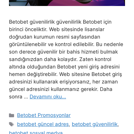
Betobet güvenilirlik güvenilirlik Betobet için
birinci önceliktir. Web sitesinde lisanslar
doğrudan kurumun resmi sayfasından
görüntülenebilir ve kontrol edilebilir. Bu nedenle
son derece güvenilir bir bahis hizmeti bulmak
sandığınızdan daha kolaydır. Zaten kontrol
altında olduğundan Betobet yeni giriş adresini
hemen değiştirebilir. Web sitesine Betobet giriş
adresinizi kullanarak erişiyorsanız, her zaman
güncel adresinizi kullanmanız gerekir. Daha
sonra …
Devamını oku…
Kategoriler
Betobet Promosyonlar
Etiketler
betobet güncel adres
,
betobet güvenilirlik
,
betobet sosyal medya