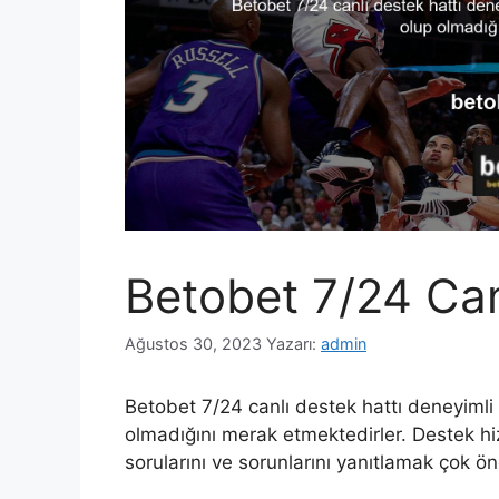
Betobet 7/24 Can
Ağustos 30, 2023
Yazarı:
admin
Betobet 7/24 canlı destek hattı deneyimli ku
olmadığını merak etmektedirler. Destek hi
sorularını ve sorunlarını yanıtlamak çok ön