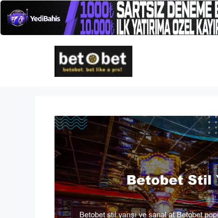
İçeriğe
atla