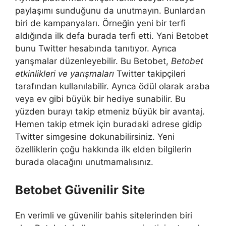
paylaşımı sunduğunu da unutmayın. Bunlardan
biri de kampanyaları. Örneğin yeni bir terfi
aldığında ilk defa burada terfi etti. Yani Betobet
bunu Twitter hesabında tanıtıyor. Ayrıca
yarışmalar düzenleyebilir. Bu Betobet,
Betobet
etkinlikleri ve yarışmaları
Twitter takipçileri
tarafından kullanılabilir. Ayrıca ödül olarak araba
veya ev gibi büyük bir hediye sunabilir. Bu
yüzden burayı takip etmeniz büyük bir avantaj.
Hemen takip etmek için buradaki adrese gidip
Twitter simgesine dokunabilirsiniz. Yeni
özelliklerin çoğu hakkında ilk elden bilgilerin
burada olacağını unutmamalısınız.
Betobet Güvenilir Site
En verimli ve güvenilir bahis sitelerinden biri