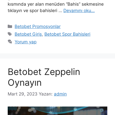
kısmında yer alan menüden “Bahis” sekmesine
tıklayın ve spor bahisleri …
Devamını oku…
Kategoriler
Betobet Promosyonlar
Etiketler
Betobet Giriş
,
Betobet Spor Bahisleri
Yorum yap
Betobet Zeppelin
Oynayın
Mart 29, 2023
Yazarı:
admin