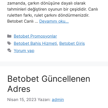
zamanda, çarkın dönüşüne dayalı olarak
tahminleri değiştiren oyunun bir çeşididir. Canlı
ruletten farkı, rulet çarkını döndürmenizdir.
Betobet Canlı …
Devamını oku…
Kategoriler
Betobet Promosyonlar
Etiketler
Betobet Bahis Hizmeti
,
Betobet Giriş
Yorum yap
Betobet Güncellenen
Adres
Nisan 15, 2023
Yazarı:
admin