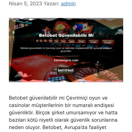
Nisan 5, 2023
Yazarı:
admin
Betobet güvenilebilir mi Çevrimiçi oyun ve
casinolar müşterilerinin bir numaralı endişesi
güvenliktir. Birçok şirket umursamıyor ve hatta
bazıları kötü niyetli olarak güvenlik sorunlarına
neden oluyor. Betobet, Avrupa’da faaliyet