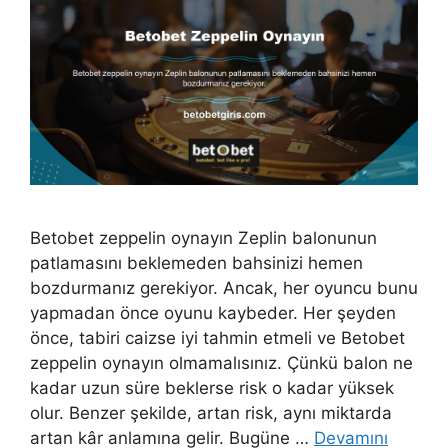
Betobet zeppelin oynayın Zeplin balonunun
patlamasını beklemeden bahsinizi hemen
bozdurmanız gerekiyor. Ancak, her oyuncu bunu
yapmadan önce oyunu kaybeder. Her şeyden
önce, tabiri caizse iyi tahmin etmeli ve Betobet
zeppelin oynayın olmamalısınız. Çünkü balon ne
kadar uzun süre beklerse risk o kadar yüksek
olur. Benzer şekilde, artan risk, aynı miktarda
artan kâr anlamına gelir. Bugüne …
Devamını