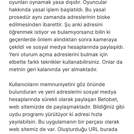
oyunları oynamak yasa dışıdır. Oyuncular
hakkında yasal işlem başlatıldı. Bu yasal
prosedür aynı zamanda adreslerinin bloke
edilmesinden ibarettir. Şu anki adresini
öğrenmek istiyor ve bulamıyorsanız bilin ki
geçenlerde önlem alındıktan sonra kameraya
çekildi ve sosyal medya hesaplarında paylaşıldı.
Yeni oturum açma adreslerini bulmak için
elbette farklı teknikler kullanabilirsiniz. Onlar da
metnin geri kalanında yer almaktadır.
Kullanıcıların memnuniyetini göz önünde
bulunduran ve yeni adreslerini sosyal medya
hesaplarında sürekli olarak paylaşan Betobet,
web sitemizde de paylaşmaktadır. Bildiğiniz gibi
uydu programı yürütüyor ki adresi hızla
yayılabilsin. Bu uygulamanın bir parçası olarak
web sitemiz de var. Oluşturduğu URL burada