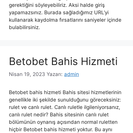
gerektiğini söyleyebiliriz. Aksi halde giriş
yapamazsınız. Burada sağladığımız URL’yi
kullanarak kaydolma fırsatlarını saniyeler içinde
bulabilirsiniz.
Betobet Bahis Hizmeti
Nisan 19, 2023
Yazarı:
admin
Betobet bahis hizmeti Bahis sitesi hizmetlerinin
genellikle iki şekilde sunulduğunu göreceksiniz:
rulet ve canlı rulet. Canlı ruletle ilgileniyorsanız,
canlı rulet nedir? Bahis sitesinin canlı rulet
bölümünün oynanış açısından normal ruletten
hiçbir Betobet bahis hizmeti yoktur. Bu aynı