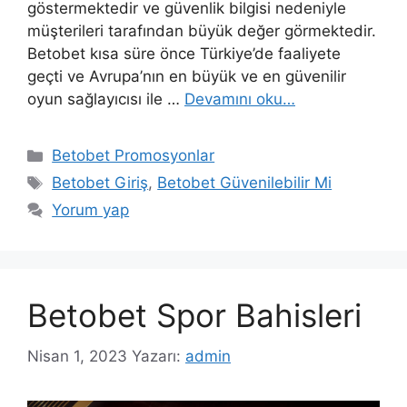
göstermektedir ve güvenlik bilgisi nedeniyle
müşterileri tarafından büyük değer görmektedir.
Betobet kısa süre önce Türkiye’de faaliyete
geçti ve Avrupa’nın en büyük ve en güvenilir
oyun sağlayıcısı ile …
Devamını oku…
Kategoriler
Betobet Promosyonlar
Etiketler
Betobet Giriş
,
Betobet Güvenilebilir Mi
Yorum yap
Betobet Spor Bahisleri
Nisan 1, 2023
Yazarı:
admin