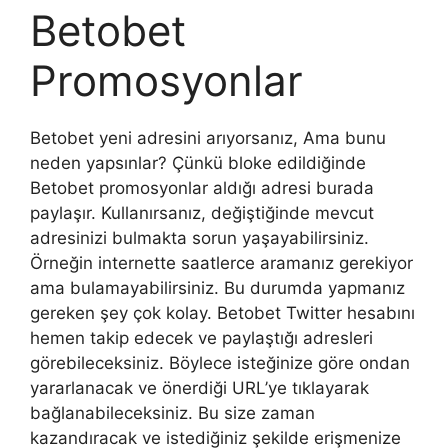
Betobet
Promosyonlar
Betobet yeni adresini arıyorsanız, Ama bunu
neden yapsınlar? Çünkü bloke edildiğinde
Betobet promosyonlar aldığı adresi burada
paylaşır. Kullanırsanız, değiştiğinde mevcut
adresinizi bulmakta sorun yaşayabilirsiniz.
Örneğin internette saatlerce aramanız gerekiyor
ama bulamayabilirsiniz. Bu durumda yapmanız
gereken şey çok kolay. Betobet Twitter hesabını
hemen takip edecek ve paylaştığı adresleri
görebileceksiniz. Böylece isteğinize göre ondan
yararlanacak ve önerdiği URL’ye tıklayarak
bağlanabileceksiniz. Bu size zaman
kazandıracak ve istediğiniz şekilde erişmenize