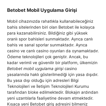
Betobet Mobil Uygulama Girişi
Mobil cihazınızda rahatlıkla kullanabileceğiniz
bahis sitelerinden biri olan Betobet ile kolayca
para kazanabilirsiniz. Bildiğiniz gibi yüksek
oranlı spor bahisleri sunmaktadır. Ayrıca canlı
bahis ve sanal sporlar sunmaktadır. Ayrıca
casino ve canlı casino oyunları da oynamaktadır.
Ödeme teknolojileri çok geniştir. Ancak, bu
kadar verimli ve güvenilir bir platform, ülkemizin
Betobet mobil uygulama girişi
casino
yasalarında haklı gösterilmediği için yasa dışıdır.
Bu yasa dışı olduğu için adresleri Bilgi
Teknolojileri ve İletişim Teknolojileri Kurumu
tarafından bloke edilmektedir. Blokajın ardından
yeni uzantılarla faaliyetine devam etmektedir.
Kısaca yeni Betobet giriş adresini bilmeniz