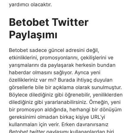
yardımcı olacaktır.
Betobet Twitter
Paylaşımı
Betobet sadece güncel adresini değil,
etkinliklerini, promosyonlarını, çekilişlerini ve
yarışmalarını da paylaşarak herkesin bundan
haberdar olmasını sağlıyor. Ayrıca yeni
özellikleriniz var mı? Burada ihtiyaç duyulan
görsellerle bile bir açıklama olarak sunulmuştur.
Böylece dilediğiniz gibi öğrenebilir, yeniliklerden
dilediğiniz gibi yararlanabilirsiniz. Örneğin, yeni
bir promosyon aldığında, herhangi bir dönüşüm
gereksinimi olmadan birkaç kişiye URL’yi
kullanmaları için verir. Erken davranırsanız
Betobet twitter paylaşımı
kullananlardan biri