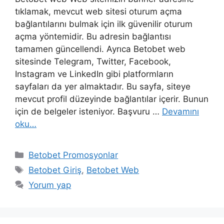
tıklamak, mevcut web sitesi oturum açma
bağlantılarını bulmak için ilk güvenilir oturum
açma yöntemidir. Bu adresin bağlantısı
tamamen güncellendi. Ayrıca Betobet web
sitesinde Telegram, Twitter, Facebook,
Instagram ve LinkedIn gibi platformların
sayfaları da yer almaktadır. Bu sayfa, siteye
mevcut profil düzeyinde bağlantılar içerir. Bunun
için de belgeler isteniyor. Başvuru …
Devamını
oku…
Kategoriler
Betobet Promosyonlar
Etiketler
Betobet Giriş
,
Betobet Web
Yorum yap