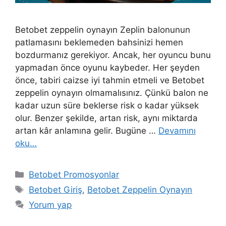
Betobet zeppelin oynayın Zeplin balonunun
patlamasını beklemeden bahsinizi hemen
bozdurmanız gerekiyor. Ancak, her oyuncu bunu
yapmadan önce oyunu kaybeder. Her şeyden
önce, tabiri caizse iyi tahmin etmeli ve Betobet
zeppelin oynayın olmamalısınız. Çünkü balon ne
kadar uzun süre beklerse risk o kadar yüksek
olur. Benzer şekilde, artan risk, aynı miktarda
artan kâr anlamına gelir. Bugüne …
Devamını
oku…
Kategoriler
Betobet Promosyonlar
Etiketler
Betobet Giriş
,
Betobet Zeppelin Oynayın
Yorum yap