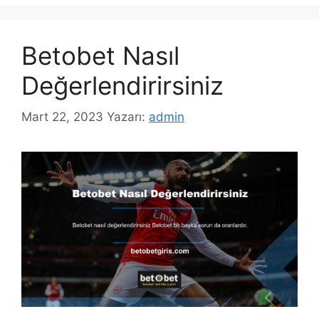
Betobet Nasıl
Değerlendirirsiniz
Mart 22, 2023
Yazarı:
admin