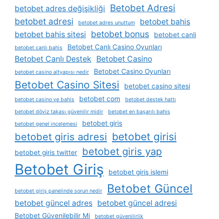
Betobet Adresi
betobet adres değişikliği
betobet adresi
betobet bahis
betobet adres unuttum
betobet bonus
betobet bahis sitesi
betobet canli
Betobet Canlı Casino Oyunları
betobet canlı bahis
Betobet Canlı Destek
Betobet Casino
Betobet Casino Oyunları
betobet casino altyapısı nedir
Betobet Casino Sitesi
betobet casino sitesi
betobet com
betobet casino ve bahis
betobet destek hattı
betobet döviz takası güvenilir midir
betobet en başarılı bahis
betobet giris
betobet genel i̇ncelemesi
betobet giris adresi
betobet girisi
betobet giris yap
betobet giris twitter
Betobet Giriş
betobet giriş işlemi
Betobet Güncel
betobet giriş panelinde sorun nedir
betobet güncel adres
betobet güncel adresi
Betobet Güvenilebilir Mi
betobet güvenilirlik