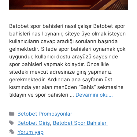
Betobet spor bahisleri nasıl çalışır Betobet spor
bahisleri nasıl oynanır, siteye üye olmak isteyen
kullanıcıların cevap aradığı soruların başında
gelmektedir. Sitede spor bahisleri oynamak çok
uygundur, kullanıcı dostu arayüzü sayesinde
spor bahisleri yapmak kolaydır. Öncelikle
sitedeki mevcut adresinize giriş yapmanız
gerekmektedir. Ardından ana sayfanın üst
kısmında yer alan menüden “Bahis” sekmesine
tıklayın ve spor bahisleri …
Devamını oku…
Kategoriler
Betobet Promosyonlar
Etiketler
Betobet Giriş
,
Betobet Spor Bahisleri
Yorum yap