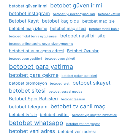
betobet güvenlir mi
betobet güvenilir mi
betobet instagram
betobet i̇yi poker oyuncuları
betobet katılın
Betobet Kayıt
betobet kaç oldu
betobet maç izle
betobet maç izleme
betobet maç sitesi
betobet mobil bahis
betobet nasil bir site
betobet mobil bahis uygulaması
betobet online casino sever size uygun mu
betobet oturum açma adresi
Betobet Oyunlar
betobet oyun çeşitleri
betobet oyun şirketi
betobet para yatirma
betobet para çekme
betobet poker taktikleri
betobet sikayet
betobet promosyon
betobet rulet
betobet sitesi
betobet sosyal medya
Betobet Spor Bahisleri
betobet tasarım
betobet tv canli maç
betobet telegram
betobet tv i̇zle
betobet twitter
betobet vip müşteri hizmetleri
betobet whatsapp
betobet yatırım yapma
betobet yeni adres
betobet yeni adresi