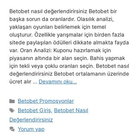
Betobet nasıl değerlendirirsiniz Betobet bir
başka sorun da oranlardır. Olasılık analizi,
yaklaşan oyunları belirlemek için temel
oluşturur. Özellikle yarışmalar için birden fazla
sitede paylaşılan ödülleri dikkate almakta fayda
var. Oran Analizi: Kuponu hazırlamak için
piyasanın altında bir alan seçin. Bahis yapmak
için tekli veya çoklu oranları seçin. Betobet nasıl
değerlendirirsiniz Betobet ortalamanın üzerinde
ücret alır …
Devamını oku…
Kategoriler
Betobet Promosyonlar
Etiketler
Betobet Giriş
,
Betobet Nasıl
Değerlendirirsiniz
Yorum yap