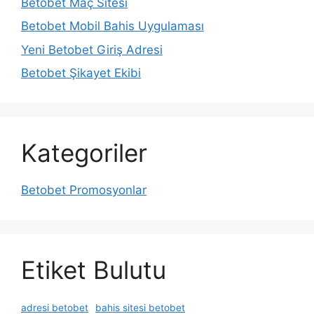
Betobet Maç Sitesi
Betobet Mobil Bahis Uygulaması
Yeni Betobet Giriş Adresi
Betobet Şikayet Ekibi
Kategoriler
Betobet Promosyonlar
Etiket Bulutu
adresi betobet
bahis sitesi betobet