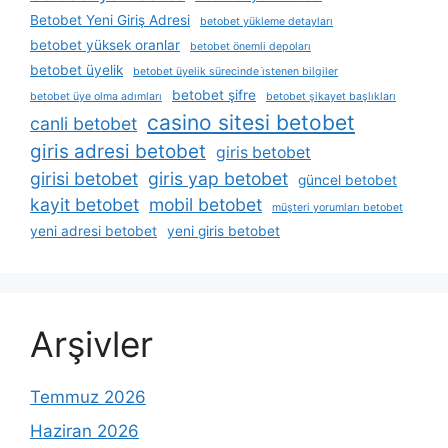
Betobet Yeni Giriş Adresi
betobet yükleme detayları
betobet yüksek oranlar
betobet önemli depoları
betobet üyelik
betobet üyelik sürecinde i̇stenen bilgiler
betobet şifre
betobet üye olma adımları
betobet şikayet başlıkları
casino sitesi betobet
canli betobet
giris adresi betobet
giris betobet
girisi betobet
giris yap betobet
güncel betobet
kayit betobet
mobil betobet
müşteri yorumları betobet
yeni adresi betobet
yeni giris betobet
Arşivler
Temmuz 2026
Haziran 2026