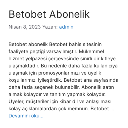
Betobet Abonelik
Nisan 8, 2023
Yazarı:
admin
Betobet abonelik Betobet bahis sitesinin
faaliyete geçtiği varsayılmıştır. Mükemmel
hizmet yelpazesi çerçevesinde sınırlı bir kitleye
ulaşmaktadır. Bu nedenle daha fazla kullanıcıya
ulaşmak için promosyonlarımızı ve üyelik
koşullarımızı iyileştirdik. Betobet ana sayfasında
daha fazla seçenek bulunabilir. Abonelik satın
almak kolaydır ve tanıtım yapmak kolaydır.
Üyeler, müşteriler için kibar dil ve anlaşılması
kolay açıklamalardan çok memnun. Betobet …
Devamını oku…