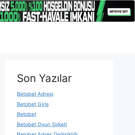
Son Yazılar
Betobet Adresi
Betobet Giriş
Betobet
Betobet Oyun Şirketi
Betobet Adres Değişikliği