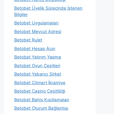
Betobet Üyelik Sürecinde İstenen
Bilgiler
Betobet Uygulamaları
Betobet Mevcut Adresi
Betobet Rulet
Betobet Hesap Açın
Betobet Yatırım Yapma
Betobet Oyun Çeşitleri
Betobet Yabancı Şirket
Betobet Cömert İkramiye
Betobet Casino Çeşitliliği
Betobet Bahis Kısıtlamaları
Betobet Oturum Bağlantısı