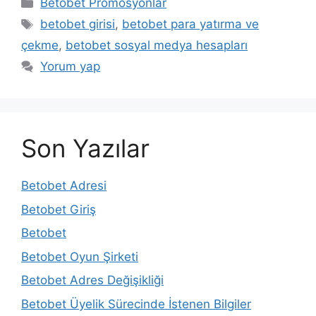
Kategoriler
Betobet Promosyonlar
Etiketler
betobet girisi
,
betobet para yatırma ve
çekme
,
betobet sosyal medya hesapları
Yorum yap
Son Yazılar
Betobet Adresi
Betobet Giriş
Betobet
Betobet Oyun Şirketi
Betobet Adres Değişikliği
Betobet Üyelik Sürecinde İstenen Bilgiler