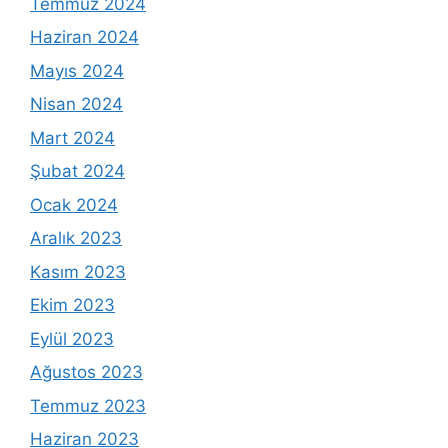
Temmuz 2024
Haziran 2024
Mayıs 2024
Nisan 2024
Mart 2024
Şubat 2024
Ocak 2024
Aralık 2023
Kasım 2023
Ekim 2023
Eylül 2023
Ağustos 2023
Temmuz 2023
Haziran 2023