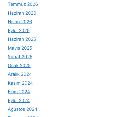
Temmuz 2026
Haziran 2026
Nisan 2026
Eylül 2025
Haziran 2025
Mayıs 2025
Şubat 2025
Ocak 2025
Aralık 2024
Kasım 2024
Ekim 2024
Eylül 2024
Ağustos 2024