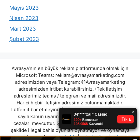
Mayıs 2023
Nisan 2023
Mart 2023
Şubat 2023
Avrasya'nın en büyük reklam platformunda olmak için
Microsoft Teams:
reklam@avrasyamarketing.com
adresimizden veya Telegram: @Avrasyamarketing
adresimizden irtibat kurabilirsiniz. (Tek iletişim
adreslerimiz teams / telegram ve mail adresimizdir.
Harici hiçbir iletişim adresimiz bulunmamaktadır.
Lütfen itibar etmeyiniz.) Türkiye yasalarına göre 7258
sayılı kanun uyarınca yasa dışı bahis oynamanın
cezaları mevcuttur. Şu an bulunduğunuz site hiç bir
şekilde illegal bahis oyunları oynatmıyor ve oynamaya
aracı olmuyordur.
superbahis
|
astrabetting
|
golvar
|