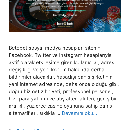
Betobet sosyal medya hesapları sitenin
Facebook, Twitter ve Instagram hesaplarıyla
aktif olarak etkileşime giren kullanıcılar, adres
değişikliği ve yeni konum hakkında derhal
bildirimler alacaklar. Yasadışı bahis şirketinin
yeni internet adresinde, daha önce olduğu gibi,
doğru hizmet zihniyeti, profesyonel personel,
hızlı para yatırımı ve atış alternatifleri, geniş bir
aralıklı, yüzlerce casino oyununa sahip bahis
alternatifleri, sıklıkla …
Devamını oku…