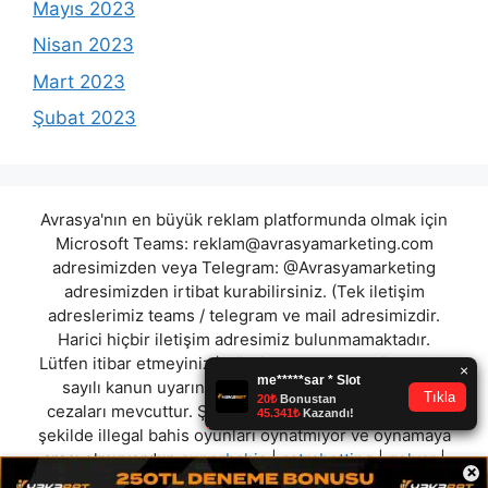
Mayıs 2023
Nisan 2023
Mart 2023
Şubat 2023
Avrasya'nın en büyük reklam platformunda olmak için
Microsoft Teams:
reklam@avrasyamarketing.com
adresimizden veya Telegram: @Avrasyamarketing
adresimizden irtibat kurabilirsiniz. (Tek iletişim
adreslerimiz teams / telegram ve mail adresimizdir.
Harici hiçbir iletişim adresimiz bulunmamaktadır.
Lütfen itibar etmeyiniz.) Türkiye yasalarına göre 7258
sayılı kanun uyarınca yasa dışı bahis oynamanın
cezaları mevcuttur. Şu an bulunduğunuz site hiç bir
şekilde illegal bahis oyunları oynatmıyor ve oynamaya
aracı olmuyordur.
superbahis
|
astrabetting
|
golvar
|
×
parobet
|
xbahis
|
pokerbeta
|
maksatbahis
|
zegnabet