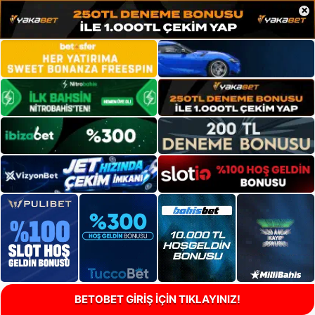
×
BETOBET GİRİŞ İÇİN TIKLAYINIZ!