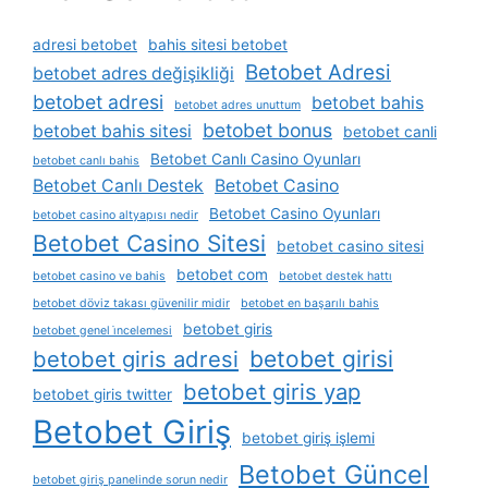
adresi betobet
bahis sitesi betobet
Betobet Adresi
betobet adres değişikliği
betobet adresi
betobet bahis
betobet adres unuttum
betobet bonus
betobet bahis sitesi
betobet canli
Betobet Canlı Casino Oyunları
betobet canlı bahis
Betobet Canlı Destek
Betobet Casino
Betobet Casino Oyunları
betobet casino altyapısı nedir
Betobet Casino Sitesi
betobet casino sitesi
betobet com
betobet casino ve bahis
betobet destek hattı
betobet döviz takası güvenilir midir
betobet en başarılı bahis
betobet giris
betobet genel i̇ncelemesi
betobet giris adresi
betobet girisi
betobet giris yap
betobet giris twitter
Betobet Giriş
betobet giriş işlemi
Betobet Güncel
betobet giriş panelinde sorun nedir