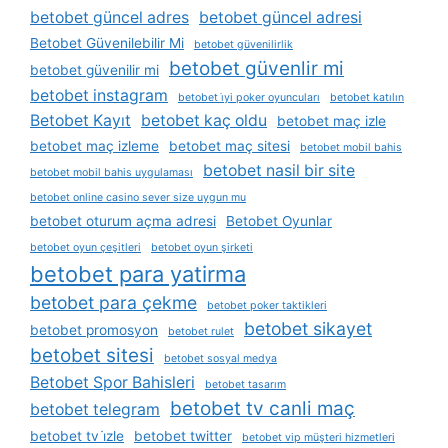
betobet güncel adres
betobet güncel adresi
Betobet Güvenilebilir Mi
betobet güvenilirlik
betobet güvenlir mi
betobet güvenilir mi
betobet instagram
betobet i̇yi poker oyuncuları
betobet katılın
Betobet Kayıt
betobet kaç oldu
betobet maç izle
betobet maç izleme
betobet maç sitesi
betobet mobil bahis
betobet nasil bir site
betobet mobil bahis uygulaması
betobet online casino sever size uygun mu
betobet oturum açma adresi
Betobet Oyunlar
betobet oyun çeşitleri
betobet oyun şirketi
betobet para yatirma
betobet para çekme
betobet poker taktikleri
betobet sikayet
betobet promosyon
betobet rulet
betobet sitesi
betobet sosyal medya
Betobet Spor Bahisleri
betobet tasarım
betobet tv canli maç
betobet telegram
betobet tv i̇zle
betobet twitter
betobet vip müşteri hizmetleri