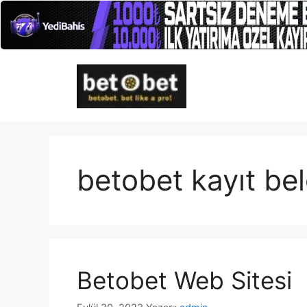
İçeriğe
atla
betobet kayıt bel
Betobet Web Sitesi