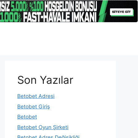
Son Yazılar
Betobet Adresi
Betobet Giriş
Betobet
Betobet Oyun Şirketi
Betobet Adres Değişikliği