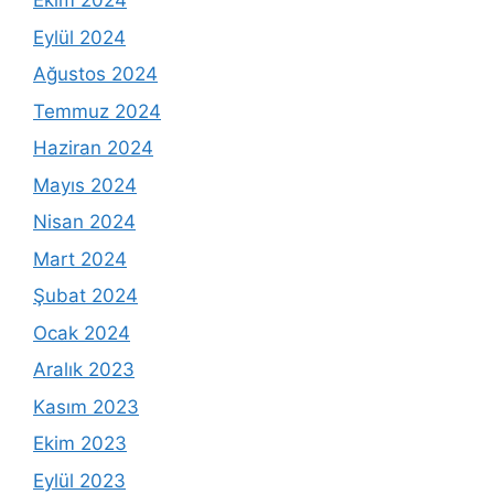
Ekim 2024
Eylül 2024
Ağustos 2024
Temmuz 2024
Haziran 2024
Mayıs 2024
Nisan 2024
Mart 2024
Şubat 2024
Ocak 2024
Aralık 2023
Kasım 2023
Ekim 2023
Eylül 2023