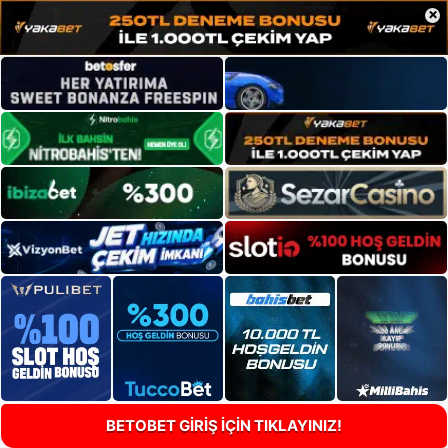
×
BETOBET GİRİŞ İÇİN TIKLAYINIZ!