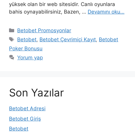
yüksek olan bir web sitesidir. Canlı oyunlara
bahis oynayabilirsiniz, Bazen, …
Devamını oku…
Kategoriler
Betobet Promosyonlar
Etiketler
Betobet
,
Betobet Çevrimiçi Kayıt
,
Betobet
Poker Bonusu
Yorum yap
Son Yazılar
Betobet Adresi
Betobet Giriş
Betobet