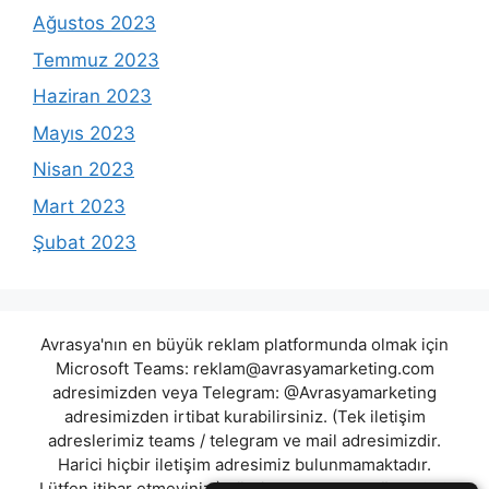
Ağustos 2023
Temmuz 2023
Haziran 2023
Mayıs 2023
Nisan 2023
Mart 2023
Şubat 2023
Avrasya'nın en büyük reklam platformunda olmak için
Microsoft Teams:
reklam@avrasyamarketing.com
adresimizden veya Telegram: @Avrasyamarketing
adresimizden irtibat kurabilirsiniz. (Tek iletişim
adreslerimiz teams / telegram ve mail adresimizdir.
Harici hiçbir iletişim adresimiz bulunmamaktadır.
Lütfen itibar etmeyiniz.) Türkiye yasalarına göre 7258