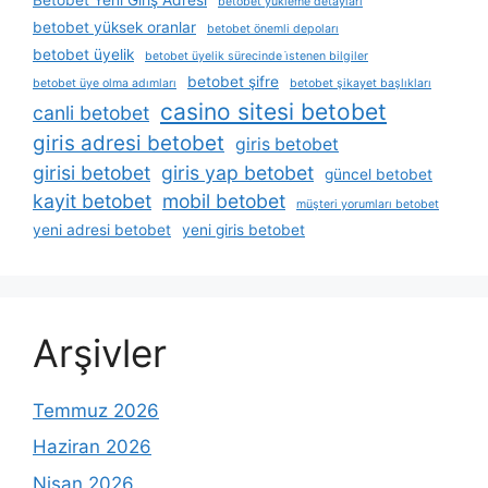
betobet yükleme detayları
betobet yüksek oranlar
betobet önemli depoları
betobet üyelik
betobet üyelik sürecinde i̇stenen bilgiler
betobet şifre
betobet üye olma adımları
betobet şikayet başlıkları
casino sitesi betobet
canli betobet
giris adresi betobet
giris betobet
girisi betobet
giris yap betobet
güncel betobet
kayit betobet
mobil betobet
müşteri yorumları betobet
yeni adresi betobet
yeni giris betobet
Arşivler
Temmuz 2026
Haziran 2026
Nisan 2026