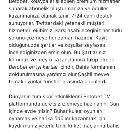
Betobet, kolayca erişilebilen premium hizmetler
sunarak abonelik oluşturmanıza ve ödüller
kazanmanıza olanak tanır. 7-24 canlı destek
sunuyorlar. Twitter’daki yetenekli müşteri
hizmetleri ekibimiz, karşılaşabileceğiniz her türlü
sorunu çözmeye her zaman hazırdır. Kayıt
olduğunuzda şartlar ve koşullar sayfasını
incelediğinizden emin olun. Bu Şartlar sizi
korumak ve meşru kazançlarınızı takip etmek
Betobet en i̇yi kartlar
içindir. Bahis formlarının
doldurulmasına yardımcı olur.Çeşitli meyve
temalı oyunlar turistler arasında popülerdir
Dünyanın tüm spor etkinliklerini Betobet TV
platformunda ücretsiz izlemeye hazırlanın! Gün
içinde evde misin? Buhar kulesi oyunları
oynamak ve harika ödüller kazanmak için
kaydırmanız yeterli. Ünlü kriket maçlarına bahis