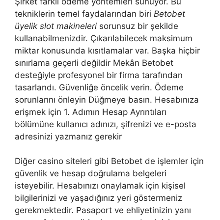
Şirket farklı ödeme yöntemleri sunuyor. Bu
tekniklerin temel faydalarından biri
Betobet
üyelik slot makineleri
sorunsuz bir şekilde
kullanabilmenizdir. Çıkarılabilecek maksimum
miktar konusunda kısıtlamalar var. Başka hiçbir
sınırlama geçerli değildir Mekân Betobet
desteğiyle profesyonel bir firma tarafından
tasarlandı. Güvenliğe öncelik verin. Ödeme
sorunlarını önleyin Düğmeye basın. Hesabınıza
erişmek için 1. Adımın Hesap Ayrıntıları
bölümüne kullanıcı adınızı, şifrenizi ve e-posta
adresinizi yazmanız gerekir
Diğer casino siteleri gibi Betobet de işlemler için
güvenlik ve hesap doğrulama belgeleri
isteyebilir. Hesabınızı onaylamak için kişisel
bilgilerinizi ve yaşadığınız yeri göstermeniz
gerekmektedir. Pasaport ve ehliyetinizin yanı