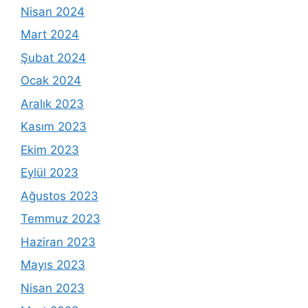
Nisan 2024
Mart 2024
Şubat 2024
Ocak 2024
Aralık 2023
Kasım 2023
Ekim 2023
Eylül 2023
Ağustos 2023
Temmuz 2023
Haziran 2023
Mayıs 2023
Nisan 2023