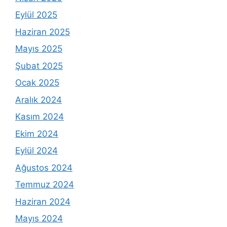
Eylül 2025
Haziran 2025
Mayıs 2025
Şubat 2025
Ocak 2025
Aralık 2024
Kasım 2024
Ekim 2024
Eylül 2024
Ağustos 2024
Temmuz 2024
Haziran 2024
Mayıs 2024