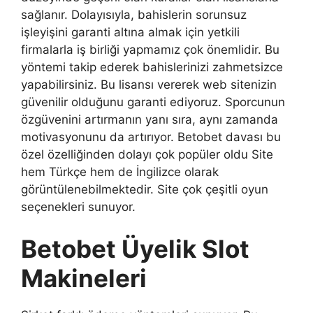
sağlanır. Dolayısıyla, bahislerin sorunsuz
işleyişini garanti altına almak için yetkili
firmalarla iş birliği yapmamız çok önemlidir. Bu
yöntemi takip ederek bahislerinizi zahmetsizce
yapabilirsiniz. Bu lisansı vererek web sitenizin
güvenilir olduğunu garanti ediyoruz. Sporcunun
özgüvenini artırmanın yanı sıra, aynı zamanda
motivasyonunu da artırıyor. Betobet davası bu
özel özelliğinden dolayı çok popüler oldu Site
hem Türkçe hem de İngilizce olarak
görüntülenebilmektedir. Site çok çeşitli oyun
seçenekleri sunuyor.
Betobet Üyelik Slot
Makineleri