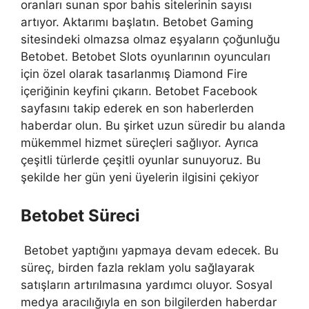
oranları sunan spor bahis sitelerinin sayısı
artıyor. Aktarımı başlatın. Betobet Gaming
sitesindeki olmazsa olmaz eşyaların çoğunluğu
Betobet. Betobet Slots oyunlarının oyuncuları
için özel olarak tasarlanmış Diamond Fire
içeriğinin keyfini çıkarın. Betobet Facebook
sayfasını takip ederek en son haberlerden
haberdar olun. Bu şirket uzun süredir bu alanda
mükemmel hizmet süreçleri sağlıyor. Ayrıca
çeşitli türlerde çeşitli oyunlar sunuyoruz. Bu
şekilde her gün yeni üyelerin ilgisini çekiyor
Betobet Süreci
Betobet yaptığını yapmaya devam edecek. Bu
süreç, birden fazla reklam yolu sağlayarak
satışların artırılmasına yardımcı oluyor. Sosyal
medya aracılığıyla en son bilgilerden haberdar