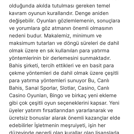
olduğunda akılda tutulması gereken temel
kavram oyunun kurallarıdır. Denge aniden
değişebilir. Oyunları gözlemlemenin, sonuçlara
ve yorumlara göz atmanın önemli olmasının
nedeni budur. Makalemiz, minimum ve
maksimum tutarları ve döngü süreleri de dahil
olmak üzere en sık kullanılan para yatırma
yöntemlerinin bir derlemesini sunmaktadır.
Bahis şirketi, tercih ettikleri ve en basit para
çekme yöntemleri de dahil olmak üzere çeşitli
para yatırma yöntemleri sunuyor Bu, Canlı
Bahis, Sanal Sporlar, Slotlar, Casino, Canlı
Casino Oyunları, Bingo ve birkaç yeni ekleme
gibi çok çeşitli oyun seçeneklerini kapsar. Yeni
üyeler yatırım fırsatlarından yararlanarak ve
ücretsiz bonuslar alarak önemli kazançlar elde
edebilirler İşletmenin meşruiyeti, işin her
düzeyinde geçerli olan kurallar olan lisanslarla