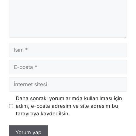
İsim
E-
posta
İnternet
sitesi
Daha sonraki yorumlarımda kullanılması için
adım, e-posta adresim ve site adresim bu
tarayıcıya kaydedilsin.