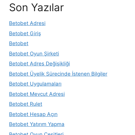
Son Yazılar
Betobet Adresi
Betobet Giriş
Betobet
Betobet Oyun Şirketi
Betobet Adres Değişikliği
Betobet Üyelik Sürecinde İstenen Bilgiler
Betobet Uygulamaları
Betobet Mevcut Adresi
Betobet Rulet
Betobet Hesap Açın
Betobet Yatırım Yapma
Betobet Oyun Çeşitleri