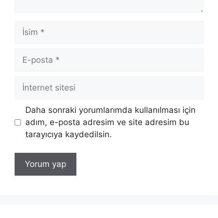
İsim
E-
posta
İnternet
sitesi
Daha sonraki yorumlarımda kullanılması için
adım, e-posta adresim ve site adresim bu
tarayıcıya kaydedilsin.