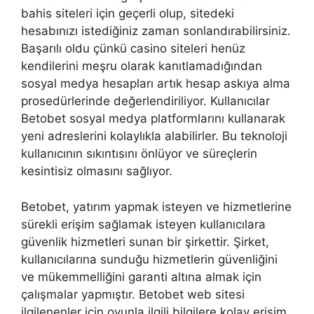
bahis siteleri için geçerli olup, sitedeki
hesabınızı istediğiniz zaman sonlandırabilirsiniz.
Başarılı oldu çünkü casino siteleri henüz
kendilerini meşru olarak kanıtlamadığından
sosyal medya hesapları artık hesap askıya alma
prosedürlerinde değerlendiriliyor. Kullanıcılar
Betobet sosyal medya platformlarını kullanarak
yeni adreslerini kolaylıkla alabilirler. Bu teknoloji
kullanıcının sıkıntısını önlüyor ve süreçlerin
kesintisiz olmasını sağlıyor.
Betobet, yatırım yapmak isteyen ve hizmetlerine
sürekli erişim sağlamak isteyen kullanıcılara
güvenlik hizmetleri sunan bir şirkettir. Şirket,
kullanıcılarına sunduğu hizmetlerin güvenliğini
ve mükemmelliğini garanti altına almak için
çalışmalar yapmıştır. Betobet web sitesi
ilgilenenler için oyunla ilgili bilgilere kolay erişim