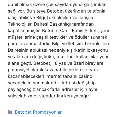
dahil olmak üzere çok sayıda oyuna giriş imkanı
sağlıyor. Bu siteye Betobet üzerinden telefonla
ulaşılabilir ve Bilgi Teknolojileri ve İletişim
Teknolojileri Dairesi Başkanlığı tarafından
kapatılmamıştır. Betobet Canlı Bahis Şirketi, yeni
müşterilerine çeşitli teşvikler ve ödüller sunarak
para kazanmaktadır. Bilgi ve İletişim Teknolojileri
Dairesinin ablukası nedeniyle şirketin lokasyonu
ve alan adı değiştirildi, tüm Türk kullanıcılar yeni
alana geçti. Betobet, 18 yaş ve üzeri bireylere
potansiyel olarak kazanabilecekleri ve para
kazanabilecekleri internet tabanlı casino
seçenekleri sunmaktadır. Adresi değiştirip
paylaşacağız ancak farklı adresler için aynı
yüksek hizmet standardını koruyacağız.
Kategoriler
Betobet Promosyonlar