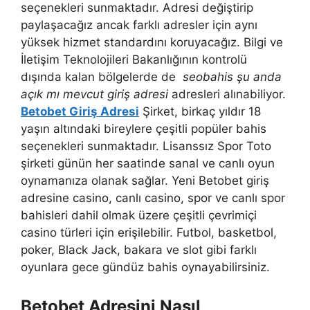
seçenekleri sunmaktadır. Adresi değiştirip
paylaşacağız ancak farklı adresler için aynı
yüksek hizmet standardını koruyacağız. Bilgi ve
İletişim Teknolojileri Bakanlığının kontrolü
dışında kalan bölgelerde de
seobahis şu anda
açık mı mevcut giriş adresi
adresleri alınabiliyor.
Betobet Giriş Adresi
Şirket, birkaç yıldır 18
yaşın altındaki bireylere çeşitli popüler bahis
seçenekleri sunmaktadır. Lisanssız Spor Toto
şirketi günün her saatinde sanal ve canlı oyun
oynamanıza olanak sağlar. Yeni Betobet giriş
adresine casino, canlı casino, spor ve canlı spor
bahisleri dahil olmak üzere çeşitli çevrimiçi
casino türleri için erişilebilir. Futbol, ​​basketbol, ​​
poker, Black Jack, bakara ve slot gibi farklı
oyunlara gece gündüz bahis oynayabilirsiniz.
Betobet Adresini Nasıl