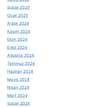
Şubat 2025
Ocak 2025
Aralık 2024
Kasım 2024
Ekim 2024
Eylül 2024
Ağustos 2024
Temmuz 2024
Haziran 2024
Mayıs 2024
Nisan 2024
Mart 2024
Şubat 2024