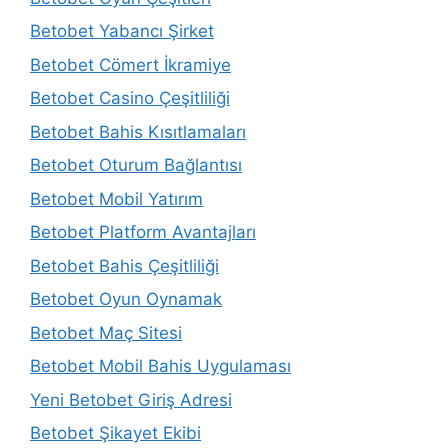
Betobet Yabancı Şirket
Betobet Cömert İkramiye
Betobet Casino Çeşitliliği
Betobet Bahis Kısıtlamaları
Betobet Oturum Bağlantısı
Betobet Mobil Yatırım
Betobet Platform Avantajları
Betobet Bahis Çeşitliliği
Betobet Oyun Oynamak
Betobet Maç Sitesi
Betobet Mobil Bahis Uygulaması
Yeni Betobet Giriş Adresi
Betobet Şikayet Ekibi