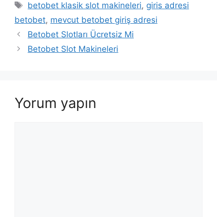
Etiketler
betobet klasik slot makineleri
,
giris adresi
betobet
,
mevcut betobet giriş adresi
Betobet Slotları Ücretsiz Mi
Betobet Slot Makineleri
Yorum yapın
Yorum