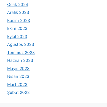
Ocak 2024
Aralık 2023
Kasım 2023
Ekim 2023
Eylül 2023
Ağustos 2023
Temmuz 2023
Haziran 2023
Mayıs 2023
Nisan 2023
Mart 2023
Şubat 2023