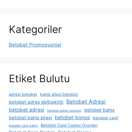
Kategoriler
Betobet Promosyonlar
Etiket Bulutu
adresi betobet
bahis sitesi betobet
Betobet Adresi
betobet adres değişikliği
betobet adresi
betobet bahis
betobet adres unuttum
betobet bonus
betobet bahis sitesi
betobet canli
Betobet Canlı Casino Oyunları
betobet canlı bahis